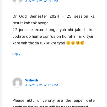
June 25, 2025 at 5:20 PM
Or Odd Semester 2024 – 25 session ka
result kab tak ayega.
27 june se exam honge yah nhi jaldi hi koi
update do hume confusion ho raha hai ki tyari
kare yah thoda ruk kr kre tyari
Reply
Vishesh
June 25, 2025 at 7:59 PM
Please aktu university are the paper date
again to kavar yatra will be paper prepared