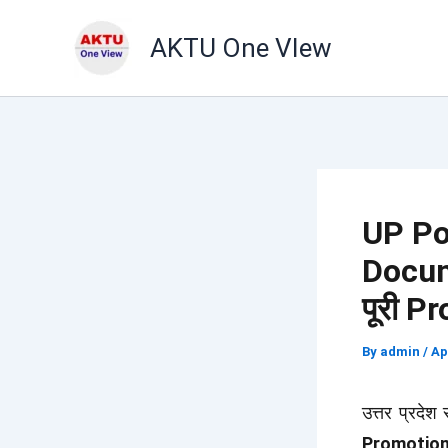
Skip
AKTU One VIew
to
content
UP Po
Docum
पूरी P
By
admin
/
Ap
उत्तर प्रदे
Promotio