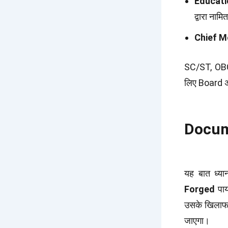
Educati
द्वारा ना
Chief M
SC/ST, OBC
लिए Board अ
Documen
यह बात ध्य
Forged
पाय
उसके खिला
जाएगा।