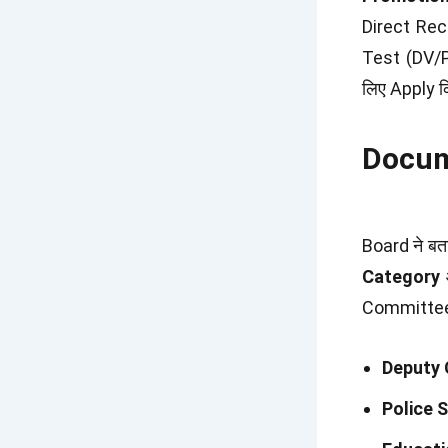
Direct Rec
Test (DV/PS
लिए Apply कि
Docume
Board ने बत
Category
Committee कि
Deputy 
Police 