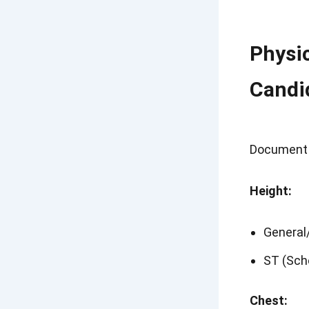
Physi
Candid
Document Ve
Height:
General
ST (Sche
Chest: