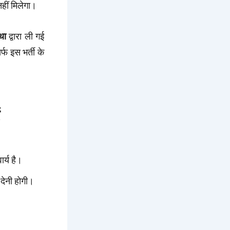
ीं मिलेगा।
था
द्वारा ली गई
्फ इस भर्ती के
र्य है।
देनी होगी।