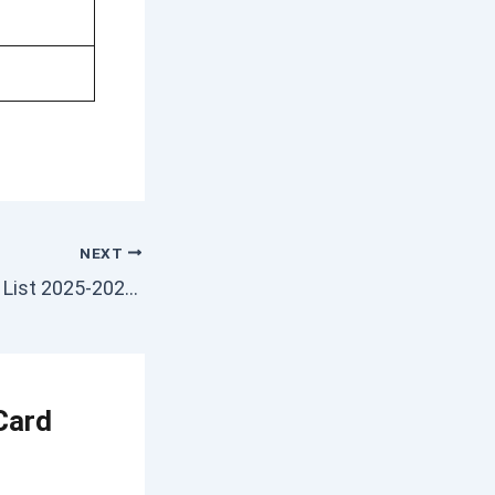
NEXT
NREGA Job Card List 2025-2026 हुई जारी, अब घर बैठे देखें अपना नाम और करें Download
Card