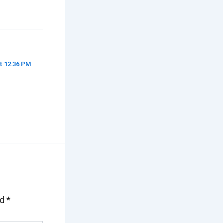
at 12:36 PM
ed
*