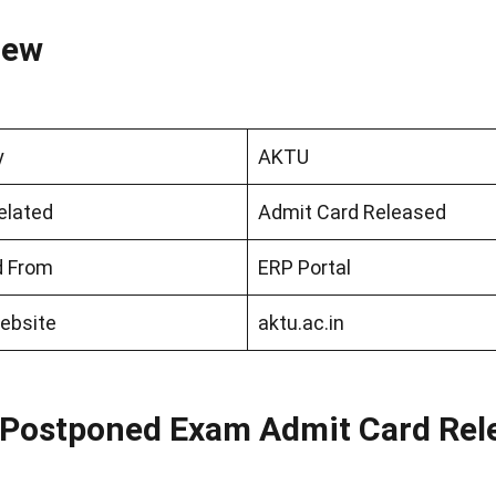
iew
y
AKTU
elated
Admit Card Released
d From
ERP Portal
Website
aktu.ac.in
Postponed Exam Admit Card Rel