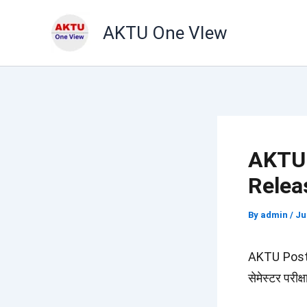
Skip
AKTU One VIew
to
content
AKTU 
Relea
By
admin
/
Ju
AKTU Postpo
सेमेस्टर परीक