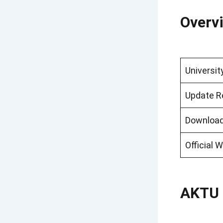
Overv
Universit
Update R
Downloa
Official 
AKTU 