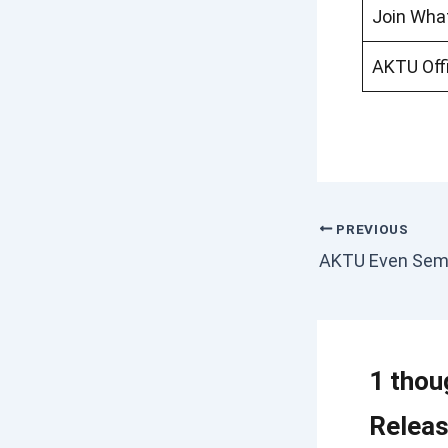
Join Wha
AKTU Offi
PREVIOUS
1 thou
Releas