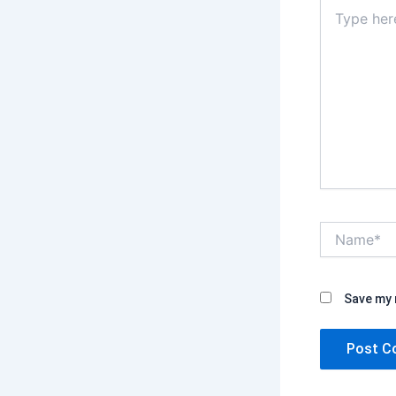
Type
here..
Name*
Save my 