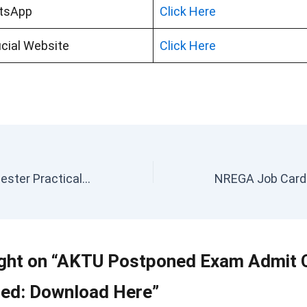
tsApp
Click Here
cial Website
Click Here
AKTU Even Semester Practical Date 2025: अभी – अभी जारी हुआ Official Notice
ght on “AKTU Postponed Exam Admit 
ed: Download Here”